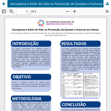
Sarcopenia e Estilo de Vida na Prevenção de Quedas e Fraturas em Idosos