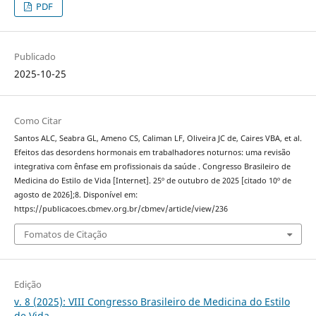
PDF
Publicado
2025-10-25
Como Citar
Santos ALC, Seabra GL, Ameno CS, Caliman LF, Oliveira JC de, Caires VBA, et al.
Efeitos das desordens hormonais em trabalhadores noturnos: uma revisão
integrativa com ênfase em profissionais da saúde . Congresso Brasileiro de
Medicina do Estilo de Vida [Internet]. 25º de outubro de 2025 [citado 10º de
agosto de 2026];8. Disponível em:
https://publicacoes.cbmev.org.br/cbmev/article/view/236
Fomatos de Citação
Edição
v. 8 (2025): VIII Congresso Brasileiro de Medicina do Estilo
de Vida