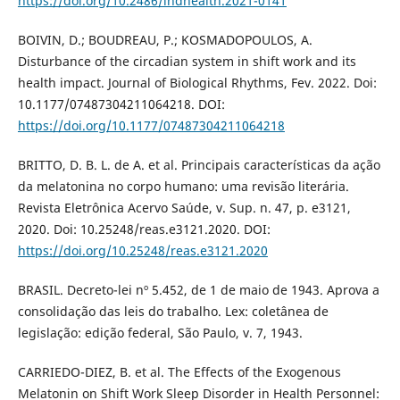
https://doi.org/10.2486/indhealth.2021-0141
BOIVIN, D.; BOUDREAU, P.; KOSMADOPOULOS, A.
Disturbance of the circadian system in shift work and its
health impact. Journal of Biological Rhythms, Fev. 2022. Doi:
10.1177/07487304211064218. DOI:
https://doi.org/10.1177/07487304211064218
BRITTO, D. B. L. de A. et al. Principais características da ação
da melatonina no corpo humano: uma revisão literária.
Revista Eletrônica Acervo Saúde, v. Sup. n. 47, p. e3121,
2020. Doi: 10.25248/reas.e3121.2020. DOI:
https://doi.org/10.25248/reas.e3121.2020
BRASIL. Decreto-lei nº 5.452, de 1 de maio de 1943. Aprova a
consolidação das leis do trabalho. Lex: coletânea de
legislação: edição federal, São Paulo, v. 7, 1943.
CARRIEDO-DIEZ, B. et al. The Effects of the Exogenous
Melatonin on Shift Work Sleep Disorder in Health Personnel: