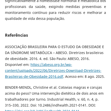
significativamente a homeostase hormonal e metabólica dos
profissionais da saúde, exigindo medidas preventivas e
monitoramento contínuo para reduzir riscos e melhorar a
qualidade de vida dessa população.
Referências
ASSOCIAÇÃO BRASILEIRA PARA O ESTUDO DA OBESIDADE E
DA SÍNDROME METABÓLICA – ABESO. Diretrizes brasileiras
de obesidade. 2016. 4. ed. São Paulo: ABESO, 2016.
Disponível em:
https://abeso.org.br/wp-
content/uploads/2022/06/Diretrizes-Download-Diretrizes-
Brasileiras-de-Obesidade-2016.pdf
. Acesso em: 8 ago. 2025.
BINDER-MENDL, Christine et al. Cotovias magras e corujas
acima do peso? Uma intervenção dietética de dois anos em
trabalhadores por turno. Industrial Health, v. 60, n. 4, p.
315–330, 2022. Doi: 10.2486/indhealth.2021-0141. DOI: