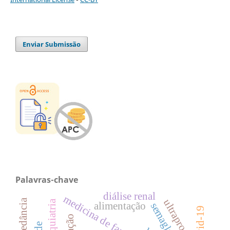
Enviar Submissão
Palavras-chave
diálise renal
psiquiatria
alimentação
semaglutida
covid-19