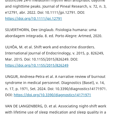
distinctive 24-h melatonin rhythm with antiphasic daytime
and nighttime peaks. Journal of Pineal Research, v. 72, n. 3,
e12791, abr. 2022. Doi: 10.1111/jpi.12791. DOI:
https://doi.org/10.1111/jpi.12791
SILVERTHORN, Dee Unglaub. Fisiologia humana: uma
abordagem integrada. 8. ed. Porto Alegre: Artmed, 2020.
ULHÔA, M. et al. Shift work and endocrine disorders.
International Journal of Endocrinology, v. 2015, p. 826249,
Mar. 2015. Doi: 10.1155/2015/826249. DOI:
https://doi.org/10.1155/2015/826249
UNGUR, Andreea-Petra et al. A narrative review of burnout
syndrome in medical personnel. Diagnostics (Basel), v. 14,
n. 17, p. 1971, Set. 2024. Doi: 10.3390/diagnostics14171971.
DOI:
https://doi.org/10.3390/diagnostics14171971
VAN DE LANGENBERG, D. et al. Associating night-shift work
with lifetime use of sleep medication and sleep quality in a