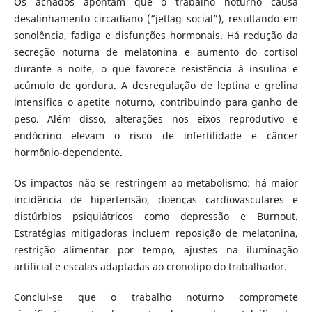
Os achados apontam que o trabalho noturno causa
desalinhamento circadiano (“jetlag social”), resultando em
sonolência, fadiga e disfunções hormonais. Há redução da
secreção noturna de melatonina e aumento do cortisol
durante a noite, o que favorece resistência à insulina e
acúmulo de gordura. A desregulação de leptina e grelina
intensifica o apetite noturno, contribuindo para ganho de
peso. Além disso, alterações nos eixos reprodutivo e
endócrino elevam o risco de infertilidade e câncer
hormônio-dependente.
Os impactos não se restringem ao metabolismo: há maior
incidência de hipertensão, doenças cardiovasculares e
distúrbios psiquiátricos como depressão e Burnout.
Estratégias mitigadoras incluem reposição de melatonina,
restrição alimentar por tempo, ajustes na iluminação
artificial e escalas adaptadas ao cronotipo do trabalhador.
Conclui-se que o trabalho noturno compromete