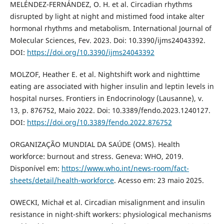
MELÉNDEZ-FERNÁNDEZ, O. H. et al. Circadian rhythms
disrupted by light at night and mistimed food intake alter
hormonal rhythms and metabolism. International Journal of
Molecular Sciences, Fev. 2023. Doi: 10.3390/ijms24043392.
DOI:
https://doi.org/10.3390/ijms24043392
MOLZOF, Heather E. et al. Nightshift work and nighttime
eating are associated with higher insulin and leptin levels in
hospital nurses. Frontiers in Endocrinology (Lausanne), v.
13, p. 876752, Maio 2022. Doi: 10.3389/fendo.2023.1240127.
DOI:
https://doi.org/10.3389/fendo.2022.876752
ORGANIZAÇÃO MUNDIAL DA SAÚDE (OMS). Health
workforce: burnout and stress. Geneva: WHO, 2019.
Disponível em:
https://www.who.int/news-room/fact-
sheets/detail/health-workforce
. Acesso em: 23 maio 2025.
OWECKI, Michał et al. Circadian misalignment and insulin
resistance in night-shift workers: physiological mechanisms