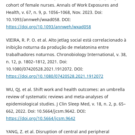
cohort of female nurses. Annals of Work Exposures and
Health, v. 67, n. 9, p. 1056–1068, Nov. 2023. Doi:
10.1093/annweh/wxad058. DOI:
https://doi.org/10.1093/annweh/wxad058
VIEIRA, R. P. O. et al. Alto jetlag social está correlacionado à
inibição noturna da produção de melatonina entre
trabalhadores noturnos. Chronobiology International, v. 38,
n. 12, p. 1802–1812, 2021. Doi:
10.1080/07420528.2021.1912072. DOI:
https://doi.org/10.1080/07420528.2021.1912072
WU, QJ. et al. Shift work and health outcomes: an umbrella
review of systematic reviews and meta-analyses of
epidemiological studies. J Clin Sleep Med, v. 18, n. 2, p. 65–
662, 2022. Doi: 10.5664/jcsm.9642. DOI:
https://doi.org/10.5664/jcsm.9642
YANG, Z. et al. Disruption of central and peripheral